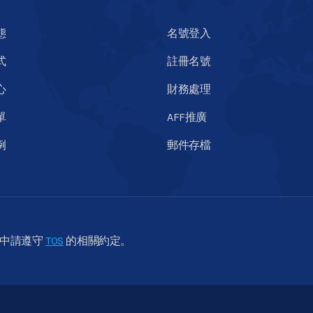
態
名號登入
式
註冊名號
心
財務處理
單
AFF推廣
例
郵件存檔
程中請遵守
TOS
的相關約定。