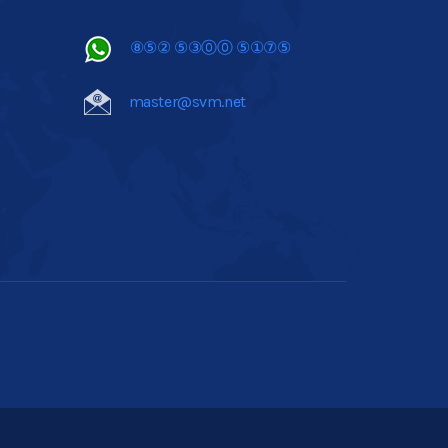
⑧⑤② ⑤③⓪⓪ ⑤①⑦⑤
master@svm.net