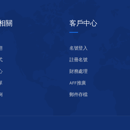
相關
客戶中心
態
名號登入
式
註冊名號
心
財務處理
單
AFF推廣
例
郵件存檔