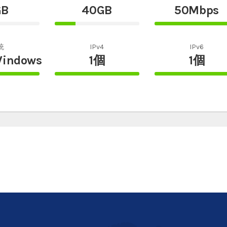
GB
40GB
50Mbps
25%
100%
te
Complete
Complete
統
IPv4
IPv6
Windows
1個
1個
100%
100%
te
Complete
Complete