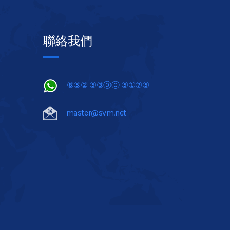
聯絡我們
⑧⑤② ⑤③⓪⓪ ⑤①⑦⑤
master@svm.net