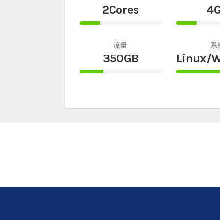
2Cores
4
25%
25%
Complete
Comple
流量
系
350GB
Linux/
29%
100%
Complete
Comple