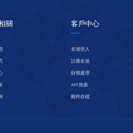
相關
客戶中心
態
名號登入
式
註冊名號
心
財務處理
單
AFF推廣
例
郵件存檔