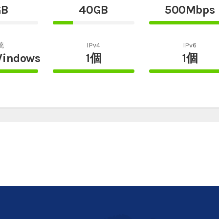
GB
40GB
500Mbps
25%
100%
te
Complete
Complete
統
IPv4
IPv6
Windows
1個
1個
100%
100%
te
Complete
Complete