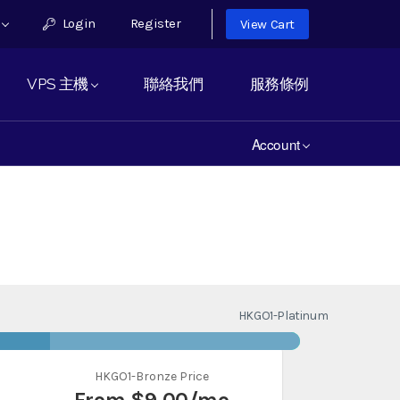
h
Login
Register
View Cart
VPS 主機
聯絡我們
服務條例
Account
HKGO1-Platinum
HKGO1-Bronze Price
From
$9.00
/mo