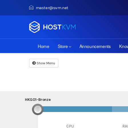
master@svm.net
Home
Store
Announcements
Kno
Show Menu
HKGO1-Bronze
HKGO1-Bronze
CPU
RA