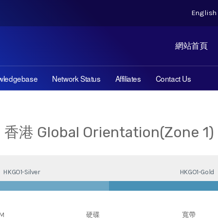
Englis
網站首頁
wledgebase
Network Status
Affiliates
Contact Us
香港 Global Orientation(Zone 1)
HKGO1-Silver
HKGO1-Gold
M
硬碟
寬帶