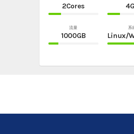
2Cores
4
25%
25%
Complete
Comple
流量
系
1000GB
Linux/
20%
100%
Complete
Comple