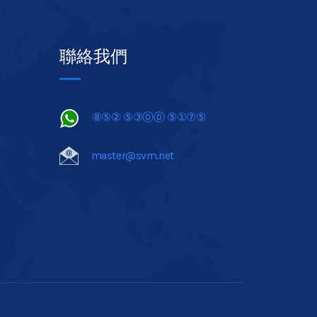
聯絡我們
⑧⑤② ⑤③⓪⓪ ⑤①⑦⑤
master@svm.net