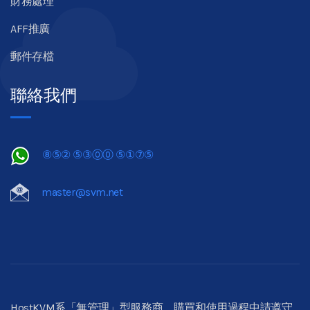
財務處理
AFF推廣
郵件存檔
聯絡我們
⑧⑤② ⑤③⓪⓪ ⑤①⑦⑤
master@svm.net
HostKVM系「無管理」型服務商，購買和使用過程中請遵守