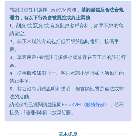
感謝您信任和選擇HostKVM業務，
基於誠信及合法合規
理由，有以下行為會被風控或終止業務
1、刻意 或 惡意 或 有意亂寫客戶資料，如果不想填寫
請留空。
2、非正常聯絡方式包括但不限於臨時電郵、接碼手
機。
3、單壹用戶/團體註冊多個小號或存在不正常的註冊行
為。
4、從事服務條例《一、客戶承諾不進行如下活動》的
禁止事項。
5、其它沒有明確說明和聲明，但實際性質是違法或非
法的活動。
請確保您已經閱讀並認同
HostKVM《服務條例》
，若不
接受，請關閉本窗口放棄訂購。
基本訊息