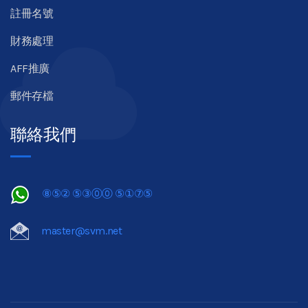
註冊名號
財務處理
AFF推廣
郵件存檔
聯絡我們
⑧⑤② ⑤③⓪⓪ ⑤①⑦⑤
master@svm.net