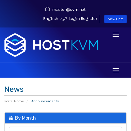
master@svm.net
English
Login
Register
View Cart
Toggle
navigati
Toggle
navigati
News
Portal Home
Announcements
By Month