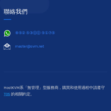
聯絡我們
⑧⑤② ⑤③⓪⓪ ⑤①⑦⑤
master@svm.net
HostKVM系「無管理」型服務商，購買和使用過程中請遵守
TOS
的相關約定。