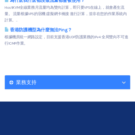
為什麽我什麽都沒做流量都會被使用？
HostKVM全線業務月流量均為雙向計算，即只要VPS在線上，就會產生流
量。 流量根據VPS的宿機 虛擬網卡橋接 進行計算，並非在您的作業系統內
計算。...
香港防護機型為什麼無法Ping？
根據機房統一網路設定，目前支援香港UDP防護業務的IPv4 全局雙向不可進
行ICMP作業。
業務支持