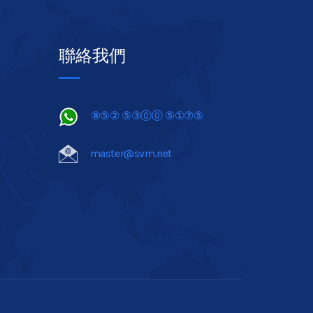
聯絡我們
⑧⑤② ⑤③⓪⓪ ⑤①⑦⑤
master@svm.net