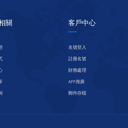
相關
客戶中心
態
名號登入
式
註冊名號
心
財務處理
單
AFF推廣
例
郵件存檔