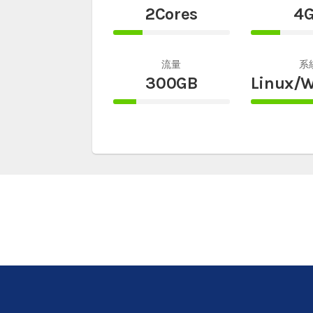
2Cores
4
25%
25%
Complete
Comple
流量
系
300GB
Linux/
20%
100%
Complete
Comple