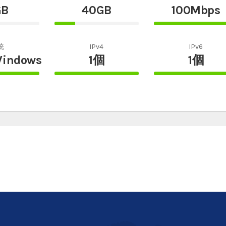
GB
40GB
100Mbps
25%
100%
te
Complete
Complete
統
IPv4
IPv6
Windows
1個
1個
100%
100%
te
Complete
Complete