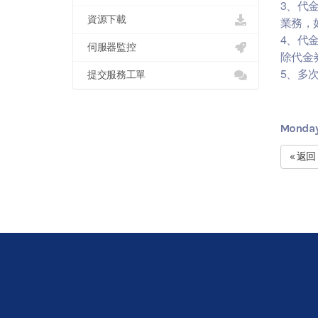
3、代
資源下載
業務，
4、代
伺服器監控
除代金
5、多
提交服務工單
Monday
« 返回