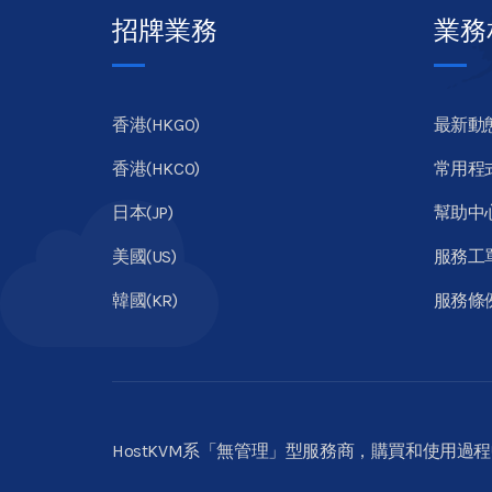
招牌業務
業務
香港(HKGO)
最新動
香港(HKCO)
常用程
日本(JP)
幫助中
美國(US)
服務工
韓國(KR)
服務條
HostKVM系「無管理」型服務商，購買和使用過