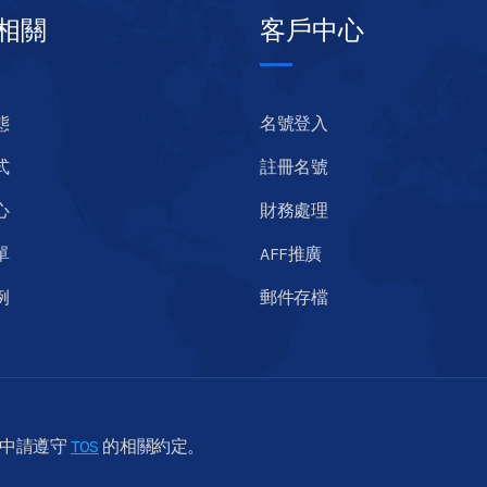
相關
客戶中心
態
名號登入
式
註冊名號
心
財務處理
單
AFF推廣
例
郵件存檔
程中請遵守
TOS
的相關約定。