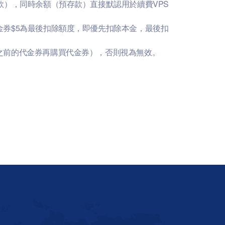
款），同時余額（預存款）直接默認用於續費VPS
金券$5為最後扣除額度，即優先扣除本金，最後扣
之前的代金券再購買代金券），否則視為無效。