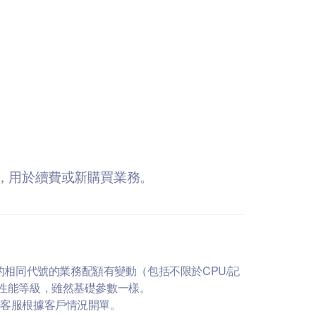
款），用於續費或新購買業務。
相同代號的業務配額有變動（包括不限於CPU/記
務性能等級，雖然基礎參數一樣。
m客服根據客戶情況開單。