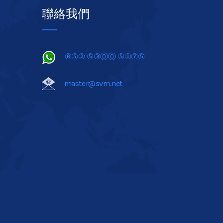
聯絡我們
⑧⑤② ⑤③⓪⓪ ⑤①⑦⑤
master@svm.net