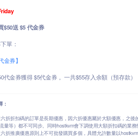
riday
$50送 $5 代金券
客下單：
5代金券】
50代金券獲得 $5代金券， 一共$55存入余額（預存
釋：
用六折折扣碼的訂單是長期優惠，因六折優惠屬於大額優惠，之後的
月流量等）都不可同步。同時hostkvm會下調使用大額折扣碼的業
次六折推廣優惠原則上不可批發購買多個，具體允許數量以hostkv