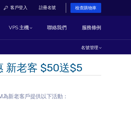
客戶登入
註冊名號
檢查購物車
VPS 主機
聯絡我們
服務條例
名號管理
新老客 $50送$5
tKVM為新老客戶提供以下活動：