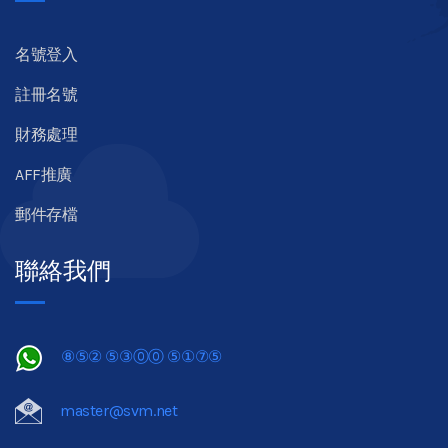
名號登入
註冊名號
財務處理
AFF推廣
郵件存檔
聯絡我們
⑧⑤② ⑤③⓪⓪ ⑤①⑦⑤
master@svm.net