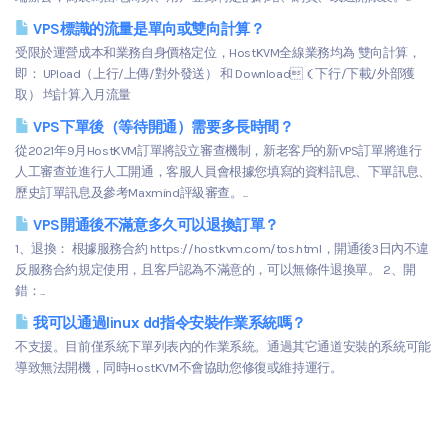
VPS標識的流量是單向或雙向計算？
受限於運營成本和業務自身價格定位，HostKVM全線業務均為 雙向計算，
即： UPload（上行/上傳/對外發送） 和 Download（下行/下載/外部獲
取） 均計算入月流量
VPS下單後（等待開通）需要多長時間？
從2021年9月HostKVM訂單將設立審查機制，新老客戶的新VPS訂單將進行
人工審查並進行人工開通，客服人員會根據您填寫的資料訊息、下單訊息、
歷史訂單訊息及參考Maxmind評級審查。...
VPS開通後不滿意多久可以退換訂單？
1、退換： 根據服務合約 https://hostkvm.com/tos.html，開通後3日內不違
反服務合約規定使用，且客戶認為不滿意的，可以無條件退換單。 2、開
錯：...
我可以通過linux dd指令安裝作業系統嗎？
不支援。目前僅系統下單列表內的作業系統。通過其它通道安裝的系統可能
導致無法開機，同時HostKVM不會協助您修復或維持運行。