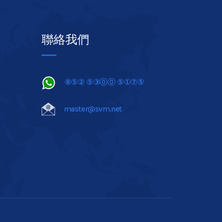
聯絡我們
⑧⑤② ⑤③⓪⓪ ⑤①⑦⑤
master@svm.net