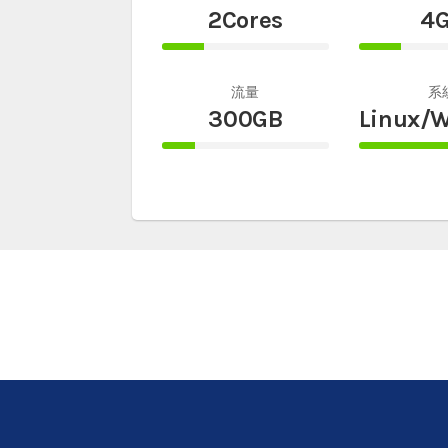
2Cores
4
25%
25%
Complete
Comple
流量
系
300GB
Linux/
20%
100%
Complete
Comple