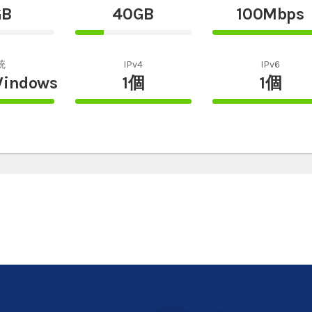
GB
40GB
100Mbps
25%
100%
te
Complete
Complete
統
IPv4
IPv6
Windows
1個
1個
100%
100%
te
Complete
Complete