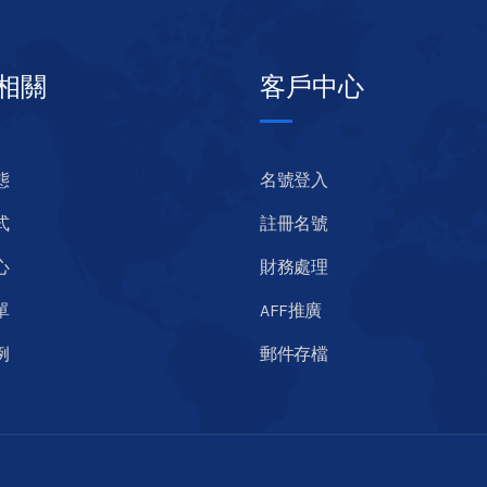
相關
客戶中心
態
名號登入
式
註冊名號
心
財務處理
單
AFF推廣
例
郵件存檔